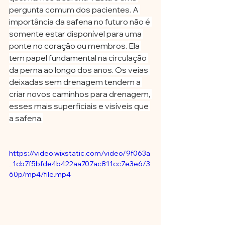
pergunta comum dos pacientes. A 
importância da safena no futuro não é 
somente estar disponível para uma 
ponte no coração ou membros. Ela 
tem papel fundamental na circulação 
da perna ao longo dos anos. Os veias 
deixadas sem drenagem tendem a 
criar novos caminhos para drenagem, 
esses mais superficiais e visíveis que 
a safena.
https://video.wixstatic.com/video/9f063a
_1cb7f5bfde4b422aa707ac811cc7e3e6/3
60p/mp4/file.mp4