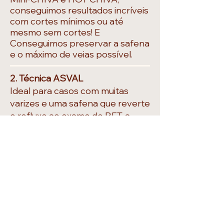
conseguimos resultados incríveis
com cortes mínimos ou até
mesmo sem cortes! E
Conseguimos preservar a safena
e o máximo de veias possível.
2. Técnica ASVAL
Ideal para casos com muitas
varizes e uma safena que reverte
o refluxo ao exame de RET, a
técnica ASVAL foi criada no final
dos anos 90. Ela elimina o refluxo
venoso enquanto mantém a
função da safena.
3. Escleroterapia Hemodinâmica
Esta técnica é perfeita para
tratar varizes que afetam o